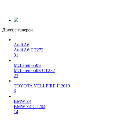
Другие галереи
Audi A6
Audi A6 CT272
31
McLaren 650S
McLaren 650S CT232
23
TOYOTA VELLFIRE II 2019
6
BMW Z4
BMW Z4 CT204
14