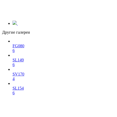
Другие галереи
FG080
6
SL149
6
SV170
4
SL154
6