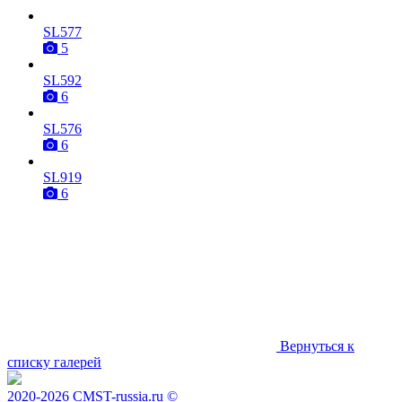
SL577
5
SL592
6
SL576
6
SL919
6
Вернуться к
списку галерей
2020-2026 CMST-russia.ru ©