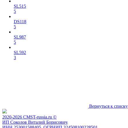
SL515
5
DS118
5
SL987
5
SL592
3
Вернуться к списку
2020-2026 CMST-russia.ru ©
ИП Соколов Виталий Борисович
ИНН 253001588405, ОГРНИП 324508100228501