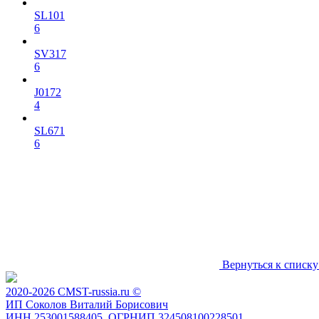
SL101
6
SV317
6
J0172
4
SL671
6
Вернуться к списку
2020-2026 CMST-russia.ru ©
ИП Соколов Виталий Борисович
ИНН 253001588405, ОГРНИП 324508100228501