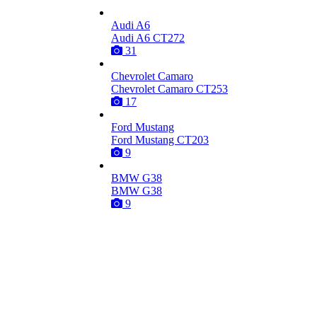
Audi A6
Audi A6 CT272
31
Chevrolet Camaro
Chevrolet Camaro CT253
17
Ford Mustang
Ford Mustang CT203
9
BMW G38
BMW G38
9