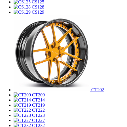
CS125
CS128
CS129
CT202
CT209
CT214
CT219
CT222
CT223
CT227
CT232